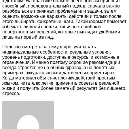
к деталям. На практике больше всего пользы приносит
спокойный, последовательный подход: сначала важно
разобраться в причинах проблемы или задачи, затем
оценить возможные варианты действий и только после
этого выбирать конкретные шаги. Такой формат помогает
избежать лишней спешки, типичных ошибок и
поверхностных решений, которые выглядят удобными
лишь на первый взгляд.
Полезно смотреть на тему шире: учитывать
индивидуальные особенности, реальные условия,
уровень подготовки, доступные ресурсы и возможные
ограничения. Именно поэтому хорошие рекомендации
всегда строятся не на общих фразах, а на понятных
примерах, аккуратных выводах и четких ориентирах.
Когда материал объясняет логику действий простым
языком, читателю легче применить советы в реальной
жизни и получить более заметный результат без лишнего
стресса.
Facebook
Twitter
LinkedIn
Tumblr
Pinterest
Reddit
VKontakte
Odnoklassniki
Skype
WhatsApp
Telegram
Viber
Share
Print
via
Email