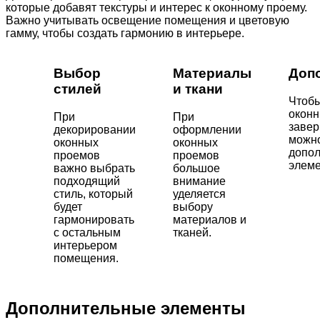
которые добавят текстуры и интерес к оконному проему.
Важно учитывать освещение помещения и цветовую
гамму, чтобы создать гармонию в интерьере.
Выбор
Материалы
Доп
стилей
и ткани
Чтобы
окон
При
При
завер
декорировании
оформлении
можно
оконных
оконных
допо
проемов
проемов
элеме
важно выбрать
большое
подходящий
внимание
стиль, который
уделяется
будет
выбору
гармонировать
материалов и
с остальным
тканей.
интерьером
помещения.
Дополнительные элементы