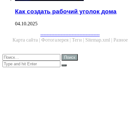
Как создать рабочий уголок дома
04.10.2025
Facebook
Twitter
WhatsApp
Telegram
--------------------------------------
Карта сайта |
Фотогалерея |
Теги |
Sitemap.xml |
Разное
Close
Найти:
Close
Search
for